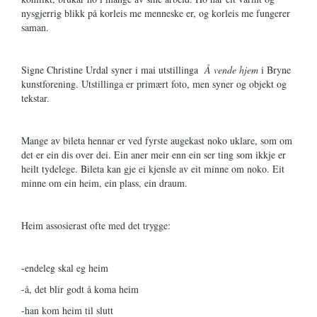
nysgjerrig blikk på korleis me menneske er, og korleis me fungerer
saman.
Signe Christine Urdal syner i mai utstillinga
Å vende hjem
i Bryne
kunstforening. Utstillinga er primært foto, men syner og objekt og
tekstar.
Mange av bileta hennar er ved fyrste augekast noko uklare, som om
det er ein dis over dei. Ein aner meir enn ein ser ting som ikkje er
heilt tydelege. Bileta kan gje ei kjensle av eit minne om noko. Eit
minne om ein heim, ein plass, ein draum.
Heim assosierast ofte med det trygge:
-endeleg skal eg heim
-å, det blir godt å koma heim
-han kom heim til slutt